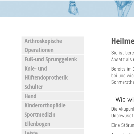
Heilme
Arthroskopische
Operationen
Sie ist ber
Fuß-und Sprunggelenk
Ansatz als 
Knie- und
Bereits im 
bei uns wie
Hüftendoprothetik
Schmerzthe
Schulter
Hand
Wie wir
Kinderorthopädie
Die Akupunk
Sportmedizin
Unbewusstes
Ellenbogen
Eine Störun
Leiste