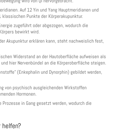
lbewegung wird von Qi hervorgebracht.
eridianen. Auf 12 Yin und Yang Hauptmeridianen und
61 klassischen Punkte der Körperakupunktur.
Energie zugeführt oder abgezogen, wodurch die
Körpers bewirkt wird.
der Akupunktur erklären kann, steht nachweislich fest,
rischen Widerstand an der Hautoberfläche aufweisen als
 und hier Nervenbündel an die Körperoberfläche steigen.
nstoffe" (Enkephalin und Dynorphin) gebildet werden,
g von psychisch ausgleichenden Wirkstoffen
emmenden Hormonen.
e Prozesse in Gang gesetzt werden, wodurch die
 helfen?