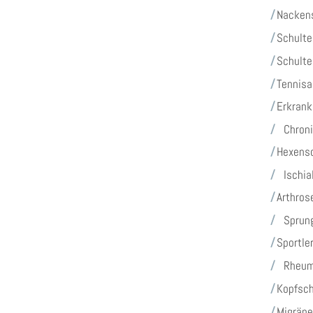
Nacken
Schult
Schult
Tennis
Erkrank
Chroni
Hexens
Ischia
Arthros
Sprung
Sportle
Rheu
Kopfs
Migrä