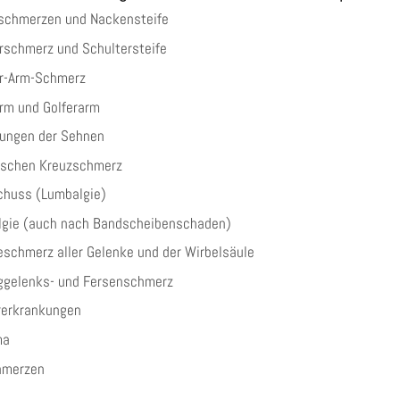
schmerzen und Nackensteife
erschmerz und Schultersteife
er-Arm-Schmerz
arm und Golferarm
ungen der Sehnen
schen Kreuzschmerz
chuss (Lumbalgie)
lgie (auch nach Bandscheibenschaden)
eschmerz aller Gelenke und der Wirbelsäule
gelenks- und Fersenschmerz
rerkrankungen
ma
chmerzen
ne