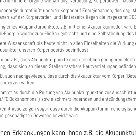
unktion innerer Organe wie Atmung, Verdauung, Körperabwehr, Muske
senergie durchfließt unseren Körper auf Energiebahnen, den sog. M
anen auf der Körpervorder- und Hinterseite liegen die insgesamt 3
ng eines Akupunkturpunktes, z.B. mit einer Akupunkturnadel, wird 
Qi-Energie wieder zum Fließen gebracht und eine Selbstheilung des 
re Wissenschaft bis heute nicht in allen Einzelheiten die Wirkung 
upunktur unseren Körper positiv beeinflusst.
 man z.B., dass Akupunkturpunkte einen erheblich geringeren elekt
g, dass sich an diesen Stellen tastbare Hautvertiefungen befinden
.B. auch nachgewiesen, dass durch die Akupunktur vom Körper "Bote
Schmerzen wirken.
ommt es durch die Reizung von Akupunkturpunkten zur Ausschüttun
e/ "Glückshormone") sowie schmerzlindernden und entzündungsh
kenntnisse zeigen sogar, dass durch die Akupunktur immunologisch
on geschädigten Gewebes bewirkt wird.
hen Erkrankungen kann Ihnen z.B. die Akupunktur