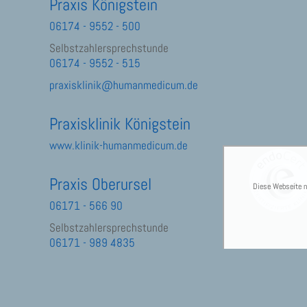
Praxis Königstein
06174 - 9552 - 500
Selbstzahlersprechstunde
06174 - 9552 - 515
praxisklinik@humanmedicum.de
Praxisklinik Königstein
www.klinik-humanmedicum.de
Praxis Oberursel
Diese Webseite nu
06171 - 566 90
Selbstzahlersprechstunde
06171 - 989 4835
praxis@humanmedicum.de
Impressum
·
Datenschutz