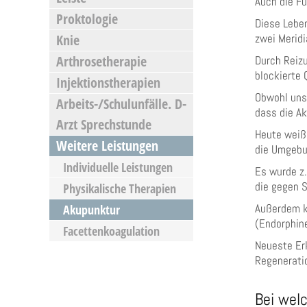
Auch die F
Proktologie
Diese Leben
Knie
zwei Meridi
Arthrosetherapie
Durch Reizu
blockierte 
Injektionstherapien
Obwohl unse
Arbeits-/Schulunfälle. D-
dass die Ak
Arzt Sprechstunde
Heute weiß
Weitere Leistungen
die Umgebun
Individuelle Leistungen
Es wurde z
die gegen 
Physikalische Therapien
Außerdem k
Akupunktur
(Endorphin
Facettenkoagulation
Neueste Er
Regenerati
Bei welc